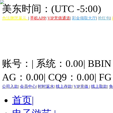
美东时间：
(UTC -5:00)
合法牌照展示
|
手机APP
|
VIP充值通道
|
彩金领取大厅
|
抢红包
|
账号：
|
系统：
0.00
|
BBI
AG：
0.00
|
CQ9：
0.00
|
FG
公司入款
|
会员中心
|
时时返水
|
线上存款
|
VIP充值
|
线上取款
|
免
首页
|