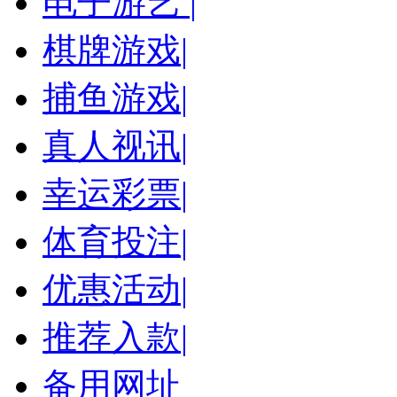
电子游艺
|
棋牌游戏
|
捕鱼游戏
|
真人视讯
|
幸运彩票
|
体育投注
|
优惠活动
|
推荐入款
|
备用网址