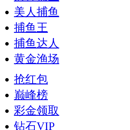
美人捕鱼
捕鱼王
捕鱼达人
黄金渔场
抢红包
巅峰榜
彩金领取
钻石VIP