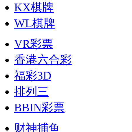
KX棋牌
WL棋牌
VR彩票
香港六合彩
福彩3D
排列三
BBIN彩票
财神捕鱼