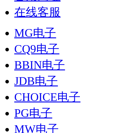
在线客服
MG电子
CQ9电子
BBIN电子
JDB电子
CHOICE电子
PG电子
MW电子